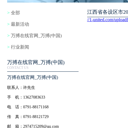
江西省各设区市2
全部
//1-united.com/uploa
最新活动
万搏在线官网_万搏(中国)
行业新闻
万搏在线官网_万搏(中国)
CONTACT US
万搏在线官网_万搏(中国)
联系人：许先生
手 机：13627083633
电 话：0791-88171168
传 真：0791-88121729
邮 箱：2974715209@qq.com