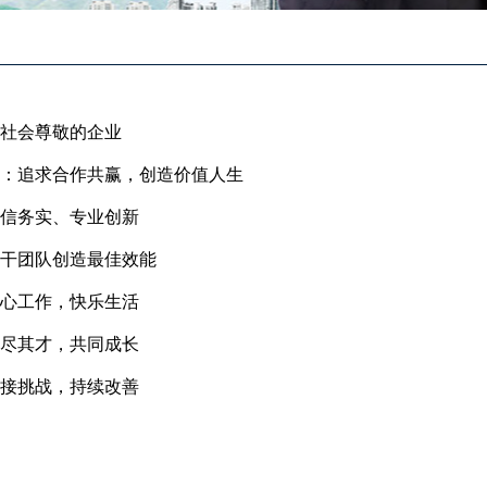
社会尊敬的企业
：追求合作共赢，创造价值人生
信务实、专业创新
干团队创造最佳效能
心工作，快乐生活
尽其才，共同成长
接挑战，持续改善