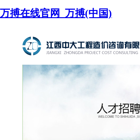
万搏在线官网_万搏(中国)