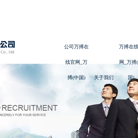
公司万搏在
万搏在
线官网_万
网_万搏
搏(中国)
关于我们
国)