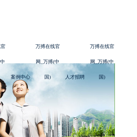
线官
万搏在线官
万搏在线官
(中
网_万搏(中
网_万搏(中
案例中心
国)
人才招聘
国)