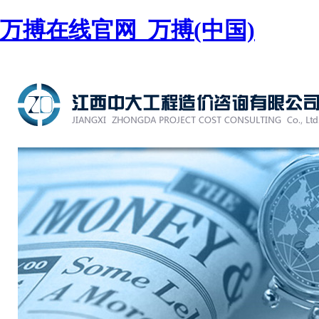
万搏在线官网_万搏(中国)