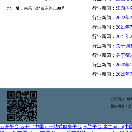
行业新闻：
江西省
地 址：南昌市北京东路1198号
行业新闻：
202
行业新闻：
202
行业新闻：
202
行业新闻：
关于调
行业新闻：
关于征
行业新闻：
202
行业新闻：
202
公司简介
组
版权所有：万搏在线
云开平台-云开（中国）一站式服务平台
米兰平台-米兰milan(中国